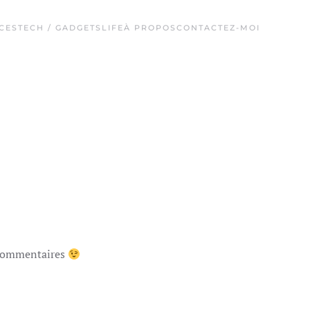
CES
TECH / GADGETS
LIFE
À PROPOS
CONTACTEZ-MOI
s commentaires