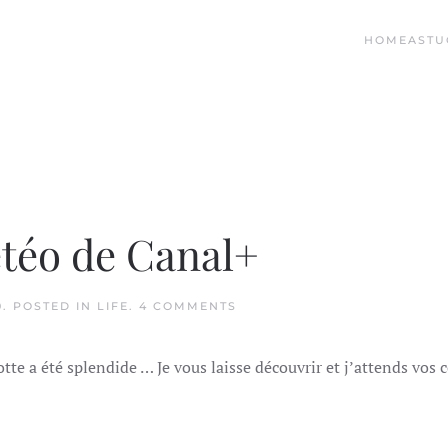
HOME
ASTU
étéo de Canal+
ON
0
. POSTED IN
LIFE
.
4 COMMENTS
LA
NOUVELLE
MISS
lotte a été splendide … Je vous laisse découvrir et j’attends vo
MÉTÉO
DE
CANAL+