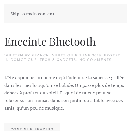
Skip to main content
Tag:
Enceinte
Enceinte Bluetooth
WRITTEN BY
FRANCK WURTZ
ON
8 JUNE 2015
. POSTED
ON
IN
DOMOTIQUE
,
TECH & GADGETS
.
NO COMMENTS
ENCEINT
BLUETO
L’été approche, on hume déjà l’odeur de la saucisse grillée
dans les rues lorsqu’on se balade. On passe plus de temps
dehors à profiter du soleil. Et quoi de mieux pour se
relaxer sur un transat dans son jardin ou à table avec des
amis, qu’un peu de musique.
CONTINUE READING