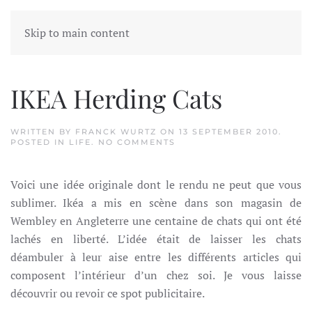
Skip to main content
Tag:
Herding cats
IKEA Herding Cats
WRITTEN BY
FRANCK WURTZ
ON
13 SEPTEMBER 2010
.
ON
POSTED IN
LIFE
.
NO COMMENTS
IKEA
HERDING
CATS
Voici une idée originale dont le rendu ne peut que vous
sublimer. Ikéa a mis en scène dans son magasin de
Wembley en Angleterre une centaine de chats qui ont été
lachés en liberté. L’idée était de laisser les chats
déambuler à leur aise entre les différents articles qui
composent l’intérieur d’un chez soi. Je vous laisse
découvrir ou revoir ce spot publicitaire.