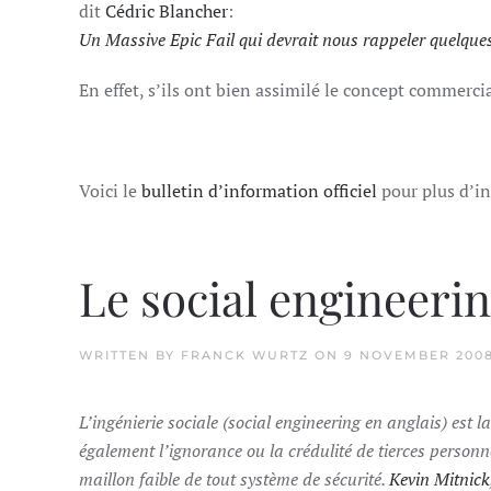
dit
Cédric Blancher
:
Un Massive Epic Fail qui devrait nous rappeler quelq
En effet, s’ils ont bien assimilé le concept commerci
Voici le
bulletin d’information officiel
pour plus d’i
Le social engineerin
WRITTEN BY
FRANCK WURTZ
ON
9 NOVEMBER 200
L’ingénierie sociale (social engineering en anglais) est 
également l’ignorance ou la crédulité de tierces personn
maillon faible de tout système de sécurité.
Kevin Mitnick