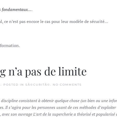
ues fondamentaux…
.
al, ce n’est pas encore le cas pour leur modèle de sécurité…
nformation.
g n’a pas de limite
ON
8
. POSTED IN
SÃ©CURITÃ©
.
NO COMMENTS
LE
SOCIAL
ENGINEERING
la discipline consistant à obtenir quelque chose (un bien ou une inf
N’A
PAS
es. Il s’agira pour les personnes usant de ces méthodes d’exploiter
DE
LIMITE
, avec son ouvrage L’art de la supercherie a théorisé et popularisé 