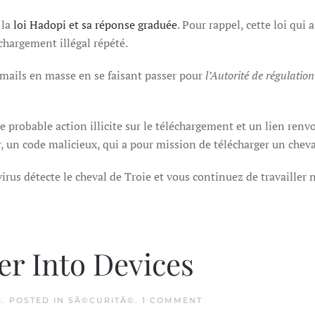
 la
loi Hadopi et sa réponse graduée
. Pour rappel, cette loi qui
hargement illégal répété.
s mails en masse en se faisant passer pour
l’Autorité de régulatio
ne probable action illicite sur le téléchargement et un lien re
r, un code malicieux, qui a pour mission de télécharger un cheva
virus détecte le cheval de Troie et vous continuez de travailler
r Into Devices
ON
8
. POSTED IN
SÃ©CURITÃ©
.
1 COMMENT
RFID