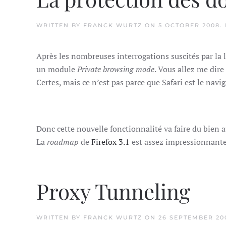
WRITTEN BY
FRANCK WURTZ
ON
5 OCTOBER 2008
.
Après les nombreuses interrogations suscités par la
un module
Private browsing mode
. Vous allez me dir
Certes, mais ce n’est pas parce que Safari est le navig
Donc cette nouvelle fonctionnalité va faire du bien a
La
roadmap
de
Firefox 3.1
est assez impressionnante
Proxy Tunneling
WRITTEN BY
FRANCK WURTZ
ON
26 SEPTEMBER 20