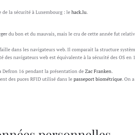
OU
READ
e de la sécurité à Luxembourg : le
hack.lu
.
FURTHER
INTO
DEVICES
nger
du bon et du mauvais, mais le cru de cette année fut relati
 faille dans les navigateurs web. Il comparait la structure syst
urité des navigateurs web est équivalente à la sécurité des OS en 
à la Defcon 16 pendant la présentation de
Zac Franken
.
ent des puces RFID utilisé dans le
passeport biométrique
. On a
onnées personnelles