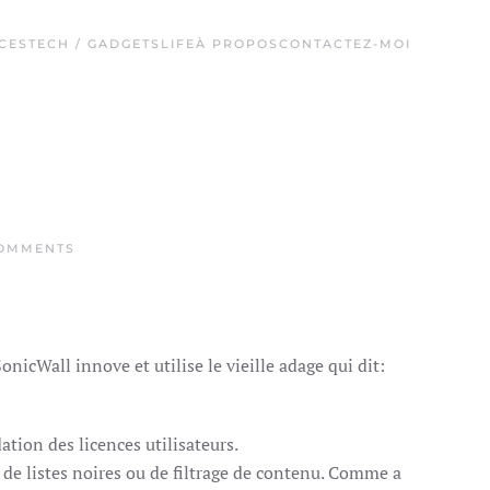
CES
TECH / GADGETS
LIFE
À PROPOS
CONTACTEZ-MOI
ON
OMMENTS
SONICWALL
FIDÈLISE
SES
CLIENTS
onicWall innove et utilise le vieille adage qui dit:
ation des licences utilisateurs.
, de listes noires ou de filtrage de contenu. Comme a