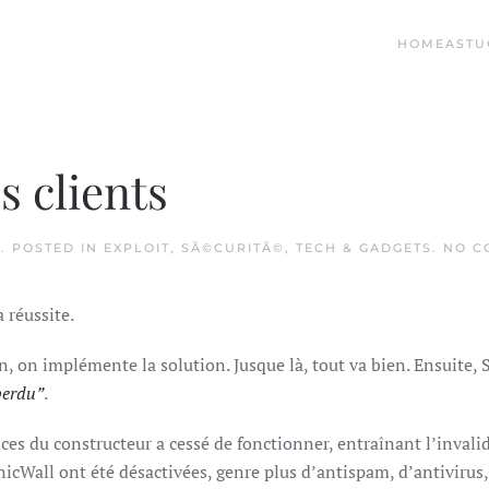
HOME
ASTU
s clients
8
. POSTED IN
EXPLOIT
,
SÃ©CURITÃ©
,
TECH & GADGETS
.
NO C
 réussite.
n, on implémente la solution. Jusque là, tout va bien. Ensuite, S
perdu”
.
ces du constructeur a cessé de fonctionner, entraînant l’invalid
nicWall ont été désactivées, genre plus d’antispam, d’antivirus