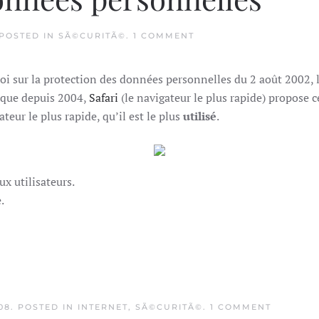
ON
 POSTED IN
SÃ©CURITÃ©
.
1 COMMENT
LA
PROTECTION
DES
 loi sur la protection des données personnelles du 2 août 2002
DONNÉES
PERSONNELLES
e que depuis 2004,
Safari
(le navigateur le plus rapide) propose c
ateur le plus rapide, qu’il est le plus
utilisé
.
ux utilisateurs.
.
ON
08
. POSTED IN
INTERNET
,
SÃ©CURITÃ©
.
1 COMMENT
PROXY