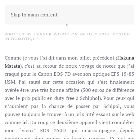
Skip to main content
EOS Canon 7D
WRITTEN BY
FRANCK WURTZ
ON
24 JULY 2010
. POSTED
IN
DOMOTIQUE
.
Comme je vous l’ai dit dans mon billet précédent (
Hakuna
Matata
), c’est au retour de notre voyage de noces que j’ai
craqué pour le Canon EOS 7D avec son optique EFS 15-85
USM. J’ai sauté sur cette occasion qui s’est finalement
avérée être une très bonne affaire (500 euros de différence
avec le prix public en duty free à Schiphol). Pour ceux qui
n’auraient pas la chance de passer par Schipol, vous
pouvez toujours le trouver à un prix intéressant sur le web
comme
ici
. Du coup ce deuxième appareil vient compléter
mon “vieux” EOS 350D qui m’accompagne depuis
maintenant cinq années de loyaux services. Ce qui me