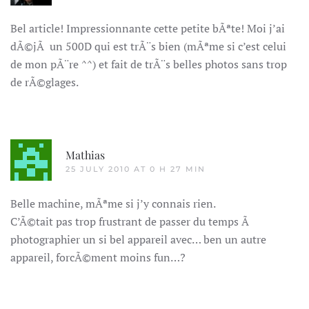
Bel article! Impressionnante cette petite bÃªte! Moi j’ai
dÃ©jÃ un 500D qui est trÃ¨s bien (mÃªme si c’est celui
de mon pÃ¨re ^^) et fait de trÃ¨s belles photos sans trop
de rÃ©glages.
Mathias
25 JULY 2010 AT 0 H 27 MIN
Belle machine, mÃªme si j’y connais rien.
C’Ã©tait pas trop frustrant de passer du temps Ã
photographier un si bel appareil avec… ben un autre
appareil, forcÃ©ment moins fun…?