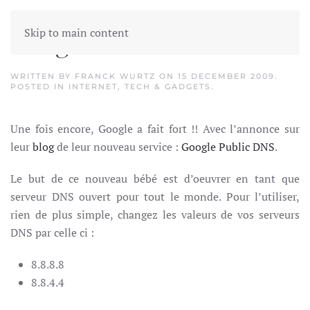
Skip to main content
Google resolves the World
WRITTEN BY
FRANCK WURTZ
ON
15 DECEMBER 2009
.
POSTED IN
INTERNET
,
TECH & GADGETS
.
Une fois encore, Google a fait fort !! Avec l’annonce sur
leur
blog
de leur nouveau service :
Google Public DNS
.
Le but de ce nouveau bébé est d’oeuvrer en tant que
serveur DNS ouvert pour tout le monde. Pour l’utiliser,
rien de plus simple, changez les valeurs de vos serveurs
DNS par celle ci :
8.8.8.8
8.8.4.4