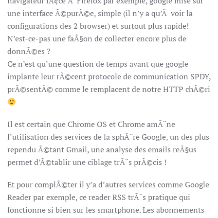
navigateur fÃ¢ce Ã Firefox par exemple, google mise sur
une interface Ã©purÃ©e, simple (il n’y a qu’Ã voir la
configurations des 2 browser) et surtout plus rapide!
N’est-ce-pas une faÃ§on de collecter encore plus de
donnÃ©es ?
Ce n’est qu’une question de temps avant que google
implante leur rÃ©cent protocole de communication SPDY,
prÃ©sentÃ© comme le remplacent de notre HTTP chÃ©ri
Il est certain que Chrome OS et Chrome amÃ¨ne
l’utilisation des services de la sphÃ¨re Google, un des plus
rependu Ã©tant Gmail, une analyse des emails reÃ§us
permet d’Ã©tablir une ciblage trÃ¨s prÃ©cis !
Et pour complÃ©ter il y’a d’autres services comme Google
Reader par exemple, ce reader RSS trÃ¨s pratique qui
fonctionne si bien sur les smartphone. Les abonnements