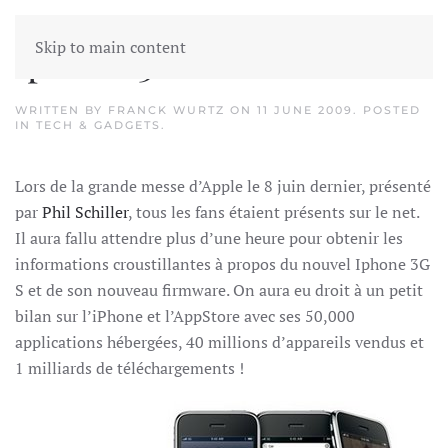
Skip to main content
Iphone 3G S
WRITTEN BY
FRANCK WURTZ
ON
11 JUNE 2009
. POSTED
IN
TECH & GADGETS
.
Lors de la grande messe d’Apple le 8 juin dernier, présenté
par
Phil Schiller
, tous les fans étaient présents sur le net.
Il aura fallu attendre plus d’une heure pour obtenir les
informations croustillantes à propos du nouvel Iphone 3G
S et de son nouveau firmware. On aura eu droit à un petit
bilan sur l’iPhone et l’AppStore avec ses 50,000
applications hébergées, 40 millions d’appareils vendus et
1 milliards de téléchargements !