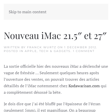
Skip to main content
Tag:
21.5″
Nouveau iMac 21.5″ et 27″
WRITTEN BY
FRANCK WURTZ
ON
1 DECEMBER 2012
.
ON
POSTED IN
APPLE
,
TECH & GADGETS
.
1 COMMENT
NOUVEA
IMAC
21.5″
La sortie officielle hier des nouveaux iMac a déclenché une
ET
27″
vague de frénésie … Seulement quelques heures après
l’ouverture des ventes, on pouvait trouver des articles
détaillés de l’iMac notemment chez
Kodawarisan.com
qui
a complètement désossé la bête.
Je dois dire que j’ai été bluffé par l’épaisseur de l’écran
(seulement 5mm), il est magnifique. On a beaucoup