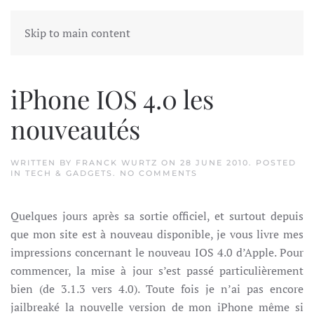
Skip to main content
Tag:
4eme gÃ©nÃ©ration
iPhone IOS 4.0 les
nouveautés
WRITTEN BY
FRANCK WURTZ
ON
28 JUNE 2010
. POSTED
ON
IN
TECH & GADGETS
.
NO COMMENTS
IPHONE
IOS
4.0
Quelques jours après sa sortie officiel, et surtout depuis
LES
NOUVEAUTÉS
que mon site est à nouveau disponible, je vous livre mes
impressions concernant le nouveau IOS 4.0 d’Apple. Pour
commencer, la mise à jour s’est passé particulièrement
bien (de 3.1.3 vers 4.0). Toute fois je n’ai pas encore
jailbreaké la nouvelle version de mon iPhone même si