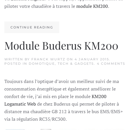
piloter votre chaudière à travers le
module KM200
.
CONTINUE READING
Module Buderus KM200
WRITTEN BY
FRANCK WURTZ
ON
4 JANUARY 2015
.
O
POSTED IN
DOMOTIQUE
,
TECH & GADGETS
.
4 COMMENTS
M
B
K
Toujours dans l’optique d’avoir un meilleur suivi de ma
consommation énergétique et également améliorer le
confort de vie, j’ai mis en place le module
KM200
Logamatic Web
de chez Buderus qui permet de piloter à
distance ma chaudière GB 212 à travers le bus EMS/EMS+
via la régulation RC35/RC300.