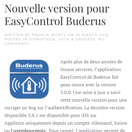
Nouvelle version pour
EasyControl Buderus
WRITTEN BY
FRANCK WURTZ
ON
22 MARCH 2016
.
POSTED IN
DOMOTIQUE
,
TECH & GADGETS
.
NO
ON
COMMENTS
NOUVELLE
VERSION
POUR
Après plus de deux années de
EASYCONTROL
BUDERUS
loyaux services, l’application
EasyControl de Buderus fait
peau neuve avec la version
3.0.0. Une mise à jour a suivi
cette nouvelle version pour une
corriger un bug sur l’authentification. La dernière version
disponible 3.0.1 est disponible pour iOS sur
AppStore uniquement depuis un compte Allemand, Suisse
ou
Luxembourgeois
. Pour rappel, l’application permet de