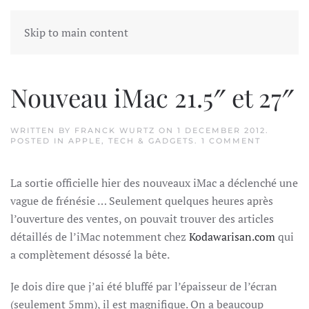
Skip to main content
Tag:
Fusion Drive
Nouveau iMac 21.5″ et 27″
WRITTEN BY
FRANCK WURTZ
ON
1 DECEMBER 2012
.
ON
POSTED IN
APPLE
,
TECH & GADGETS
.
1 COMMENT
NOUVEA
IMAC
21.5″
La sortie officielle hier des nouveaux iMac a déclenché une
ET
27″
vague de frénésie … Seulement quelques heures après
l’ouverture des ventes, on pouvait trouver des articles
détaillés de l’iMac notemment chez
Kodawarisan.com
qui
a complètement désossé la bête.
Je dois dire que j’ai été bluffé par l’épaisseur de l’écran
(seulement 5mm), il est magnifique. On a beaucoup