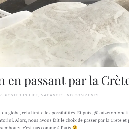
n en passant par la Crèt
ON
7
. POSTED IN
LIFE
,
VACANCES
.
NO COMMENTS
ETÉ
INDIEN
À
 du globe, cela limite les possibilités. Et puis, @kaizeronionette
SANTORIN
EN
ntorini. Alors, nous avons fait le choix de passer par la Crète e
PASSANT
PAR
 Luxembourg, c’est pas comme à Paris