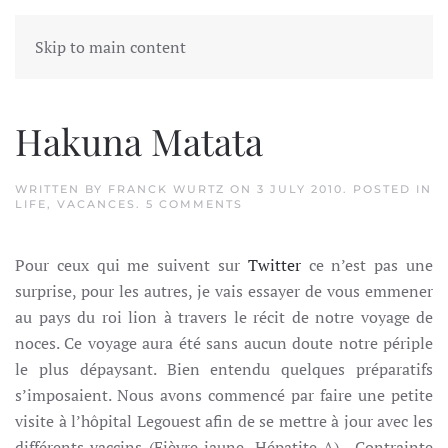
Skip to main content
Tag:
Honey moon
Hakuna Matata
WRITTEN BY
FRANCK WURTZ
ON
3 JULY 2010
. POSTED IN
ON
LIFE
,
VACANCES
.
5 COMMENTS
HAKUNA
MATATA
Pour ceux qui me suivent sur
Twitter
ce n’est pas une
surprise, pour les autres, je vais essayer de vous emmener
au pays du roi lion à travers le récit de notre voyage de
noces. Ce voyage aura été sans aucun doute notre périple
le plus dépaysant. Bien entendu quelques préparatifs
s’imposaient. Nous avons commencé par faire une petite
visite à l’hôpital Legouest afin de se mettre à jour avec les
différents vaccins (Fièvre jaune, Hépatite A). Contrainte