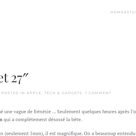
HOME
ASTU
t 27″
ON
. POSTED IN
APPLE
,
TECH & GADGETS
.
1 COMMENT
NOUVEAU
IMAC
21.5″
ché une vague de frénésie … Seulement quelques heures après l’o
ET
27″
m
qui a complètement désossé la bête.
’écran (seulement 5mm), il est magnifique. On a beaucoup entend