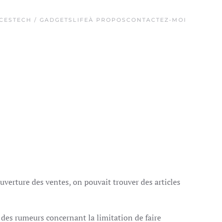
CES
TECH / GADGETS
LIFE
À PROPOS
CONTACTEZ-MOI
uverture des ventes, on pouvait trouver des articles
u des rumeurs concernant la limitation de faire