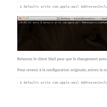
$ defaults write com.apple.mail AddressesIncl
Relancez le client Mail pour que le changement prenn
Pour revenir à la configuration originale, entrez l
$ defaults write com.apple.mail AddressesIncl