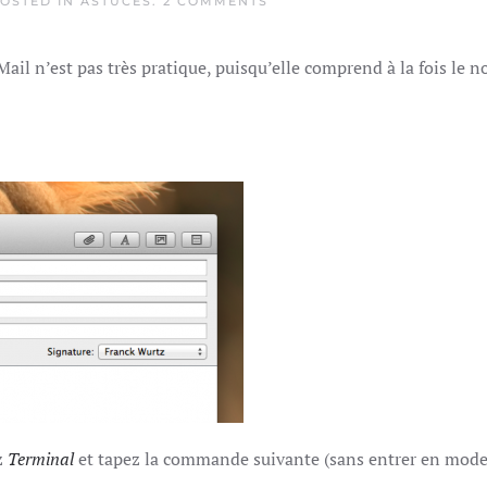
ON
POSTED IN
ASTUCES
.
2 COMMENTS
COPIEZ
LES
ADRESSES
Mail n’est pas très pratique, puisqu’elle comprend à la fois le 
EXACTES
DANS
MAIL
z
Terminal
et tapez la commande suivante (sans entrer en mode 