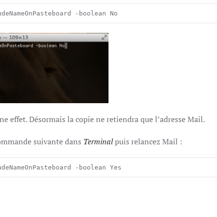
udeNameOnPasteboard -boolean No
e effet. Désormais la copie ne retiendra que l’adresse Mail.
a commande suivante dans
Terminal
puis relancez Mail :
udeNameOnPasteboard -boolean Yes