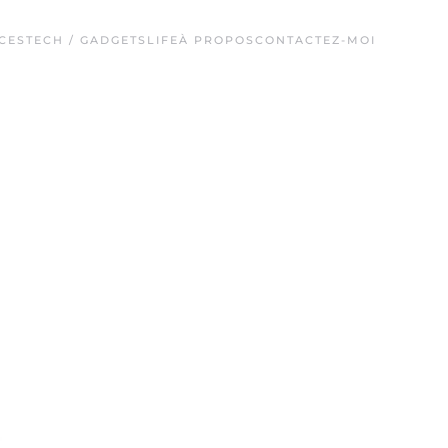
CES
TECH / GADGETS
LIFE
À PROPOS
CONTACTEZ-MOI