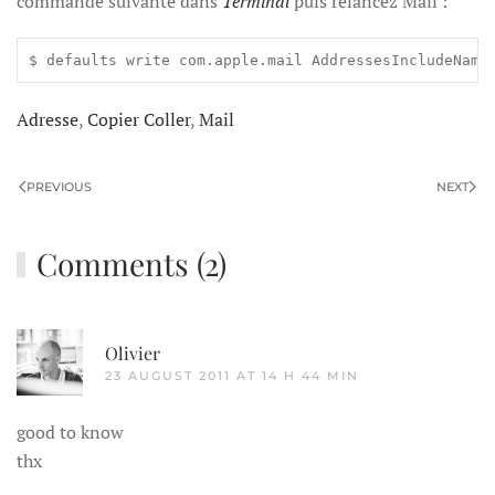
commande suivante dans
Terminal
puis relancez Mail :
$ defaults write com.apple.mail AddressesIncludeName
Adresse
,
Copier Coller
,
Mail
PREVIOUS
NEXT
Comments (2)
Olivier
23 AUGUST 2011 AT 14 H 44 MIN
good to know
thx