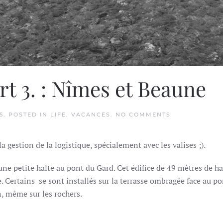
rt 3. : Nîmes et Beaune
ON
5
. POSTED IN
LIFE
,
VACANCES
.
NO COMMENTS
FAMILY
ROAD
TRIP
a gestion de la logistique, spécialement avec les valises ;).
PART
3.
:
une petite halte au pont du Gard. Cet édifice de 49 mètres de h
NÎMES
ET
. Certains se sont installés sur la terrasse ombragée face au p
BEAUNE
n, même sur les rochers.