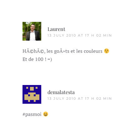
Laurent
13 JULY 2010 AT 17 H 02 MIN
HÃ©hÃ©, les goÃ»ts et les couleurs
Et de 100 ! =)
demalatesta
13 JULY 2010 AT 17 H 02 MIN
#pasmoi