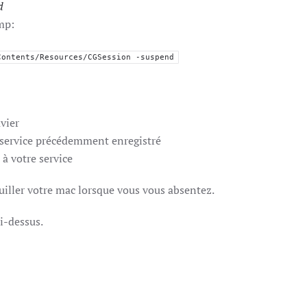
d
amp:
Contents/Resources/CGSession -suspend
avier
e service précédemment enregistré
 à votre service
ouiller votre mac lorsque vous vous absentez.
ci-dessus.