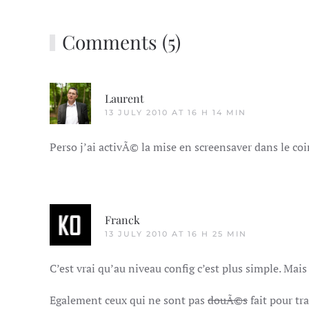
Comments (5)
Laurent
13 JULY 2010 AT 16 H 14 MIN
Perso j’ai activÃ© la mise en screensaver dans le coin
Franck
13 JULY 2010 AT 16 H 25 MIN
C’est vrai qu’au niveau config c’est plus simple. M
Egalement ceux qui ne sont pas
douÃ©s
fait pour tr