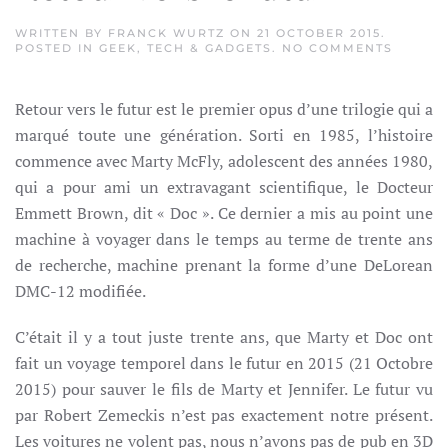
WRITTEN BY
FRANCK WURTZ
ON
21 OCTOBER 2015
.
ON
POSTED IN
GEEK
,
TECH & GADGETS
.
NO COMMENTS
RETOU
VERS
LE
Retour vers le futur est le premier opus d’une trilogie qui a
FUTUR
marqué toute une génération. Sorti en 1985, l’histoire
commence avec Marty McFly, adolescent des années 1980,
qui a pour ami un extravagant scientifique, le Docteur
Emmett Brown, dit « Doc ». Ce dernier a mis au point une
machine à voyager dans le temps au terme de trente ans
de recherche, machine prenant la forme d’une DeLorean
DMC-12 modifiée.
C’était il y a tout juste trente ans, que Marty et Doc ont
fait un voyage temporel dans le futur en 2015 (21 Octobre
2015) pour sauver le fils de Marty et Jennifer. Le futur vu
par Robert Zemeckis n’est pas exactement notre présent.
Les voitures ne volent pas, nous n’avons pas de pub en 3D