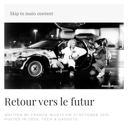
Skip to main content
Retour vers le futur
WRITTEN BY
FRANCK WURTZ
ON
21 OCTOBER 2015
.
POSTED IN
GEEK
,
TECH & GADGETS
.