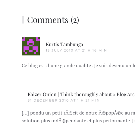
Comments (2)
Kurtis Tambunga
13 JULY 2010 AT 21 H 16 MIN
Ce blog est d’une grande qualite . Je suis devenu un 
Kaizer Onion | Think thoroughly about » Blog Ar
31 DECEMBER 2010 AT 1 H 21 MIN
[…] pondu un petit rÃ©cit de notre Ã©popÃ©e au m
solution plus indÃ©pendante et plus performante. Je 