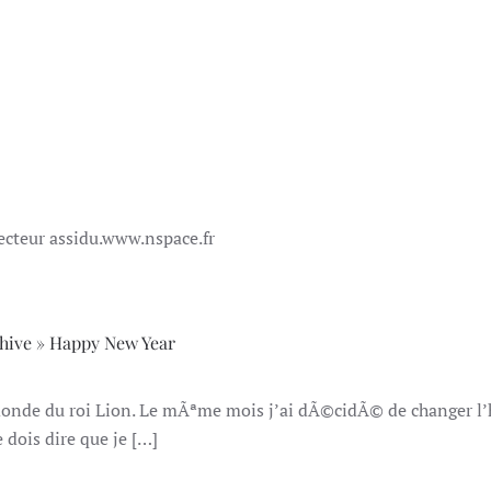
lecteur assidu.www.nspace.fr
chive » Happy New Year
onde du roi Lion. Le mÃªme mois j’ai dÃ©cidÃ© de changer l’
dois dire que je […]