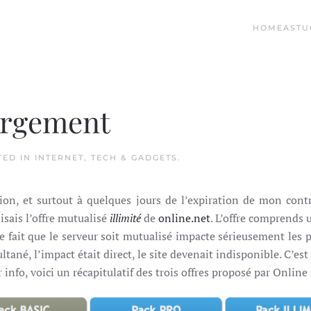
HOME
ASTU
ergement
TED IN
INTERNET
,
TECH & GADGETS
.
exion, et surtout à quelques jours de l’expiration de mon con
isais l’offre mutualisé
illimité
de
online.net
. L’offre comprend
, le fait que le serveur soit mutualisé impacte sérieusement les 
ané, l’impact était direct, le site devenait indisponible. C’est 
r info, voici un récapitulatif des trois offres proposé par Onlin