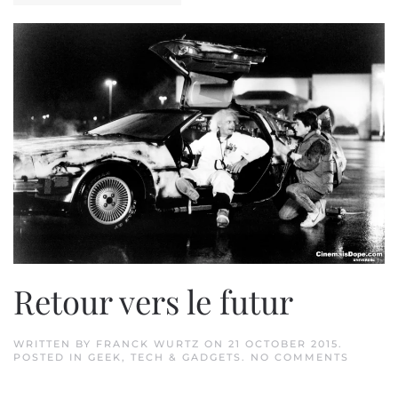
Retour vers le futur
WRITTEN BY
FRANCK WURTZ
ON
21 OCTOBER 2015
.
ON
POSTED IN
GEEK
,
TECH & GADGETS
.
NO COMMENTS
RETOU
VERS
LE