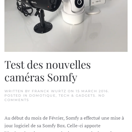
Test des nouvelles
caméras Somfy
WRITTEN BY
FRANCK WURTZ
ON
15 MARCH 2016
.
POSTED IN
DOMOTIQUE
,
TECH & GADGETS
.
NO
ON
COMMENTS
TEST
DES
NOUVELLES
Au début du mois de Février, Somfy a effectué une mise à
CAMÉRAS
SOMFY
jour logiciel de sa Somfy Box. Celle-ci apporte