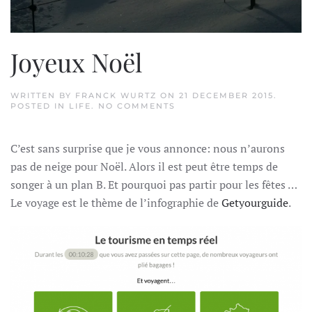
Joyeux Noël
WRITTEN BY
FRANCK WURTZ
ON
21 DECEMBER 2015
.
ON
POSTED IN
LIFE
.
NO COMMENTS
JOYEUX
NOËL
C’est sans surprise que je vous annonce: nous n’aurons
pas de neige pour Noël. Alors il est peut être temps de
songer à un plan B. Et pourquoi pas partir pour les fêtes …
Le voyage est le thème de l’infographie de
Getyourguide
.