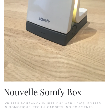
Nouvelle Somfy Box
WRITTEN BY
FRANCK WURTZ
ON
1 APRIL 2016
. POSTED
ON
IN
DOMOTIQUE
,
TECH & GADGETS
.
NO COMMENTS