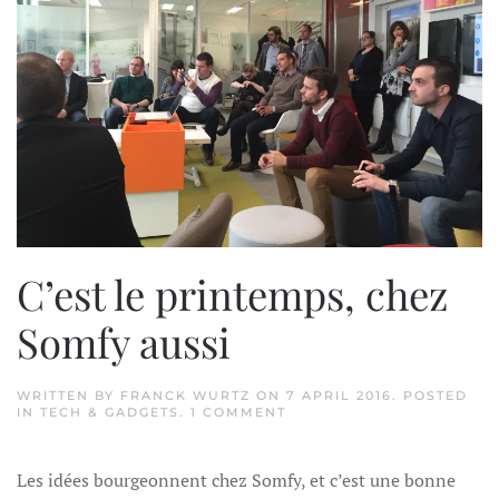
C’est le printemps, chez
Somfy aussi
WRITTEN BY
FRANCK WURTZ
ON
7 APRIL 2016
. POSTED
ON
IN
TECH & GADGETS
.
1 COMMENT
C’EST
LE
PRINTEMPS,
Les idées bourgeonnent chez Somfy, et c’est une bonne
CHEZ
SOMFY