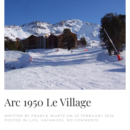
Arc 1950 Le Village
WRITTEN BY
FRANCK WURTZ
ON
23 FEBRUARY 2016
.
ON
POSTED IN
LIFE
,
VACANCES
.
NO COMMENTS
ARC
1950