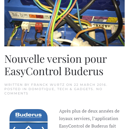
Nouvelle version pour
EasyControl Buderus
WRITTEN BY
FRANCK WURTZ
ON
22 MARCH 2016
.
POSTED IN
DOMOTIQUE
,
TECH & GADGETS
.
NO
ON
COMMENTS
NOUVELLE
VERSION
POUR
Après plus de deux années de
EASYCONTROL
BUDERUS
loyaux services, l’application
EasyControl de Buderus fait