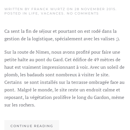
WRITTEN BY
FRANCK WURTZ
ON
28 NOVEMBER 2015
.
ON
POSTED IN
LIFE
,
VACANCES
.
NO COMMENTS
FAMILY
ROAD
TRIP
Ca sent la fin de séjour et pourtant on est rodé dans la
PART
3.
gestion de la logistique, spécialement avec les valises ;).
:
NÎMES
ET
Sur la route de Nîmes, nous avons profité pour faire une
BEAUNE
petite halte au pont du Gard. Cet édifice de 49 mètres de
haut est vraiment impressionnant à voir. Avec un soleil de
plomb, les badauds sont nombreux à visiter le site.
Certains se sont installés sur la terrasse ombragée face au
pont. Malgré le monde, le site reste un endroit calme et
reposant, la végétation prolifère le long du Gardon, même
sur les rochers.
CONTINUE READING