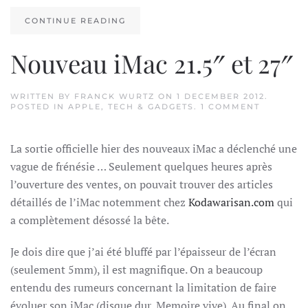
CONTINUE READING
Nouveau iMac 21.5″ et 27″
WRITTEN BY
FRANCK WURTZ
ON
1 DECEMBER 2012
.
ON
POSTED IN
APPLE
,
TECH & GADGETS
.
1 COMMENT
NOUVEA
IMAC
21.5″
La sortie officielle hier des nouveaux iMac a déclenché une
ET
27″
vague de frénésie … Seulement quelques heures après
l’ouverture des ventes, on pouvait trouver des articles
détaillés de l’iMac notemment chez
Kodawarisan.com
qui
a complètement désossé la bête.
Je dois dire que j’ai été bluffé par l’épaisseur de l’écran
(seulement 5mm), il est magnifique. On a beaucoup
entendu des rumeurs concernant la limitation de faire
évoluer son iMac (disque dur, Memoire vive). Au final on