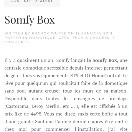
CONTINUE READING
Somfy Box
WRITTEN BY
FRANCK WURTZ
ON
19 JANUARY 2013
.
POSTED IN
DOMOTIQUE
,
GEEK
,
TECH & GADGETS
.
6
ON
COMMENTS
SOMFY
BOX
Il y a quasiment un an, Somfy lançait
la Somfy Box
, une
centrale domotique accessible depuis Internet permettant
de gérer tous vos équipements RTS et IO HomeControl. Le
rêve pour quelqu’un qui souhaitait faire de la domotique
sans pour autant creuser tous les murs de sa maison.
Disponible dans toutes les enseignes de bricolage
(Castorama, Leroy Merlin, etc … ), elle est affichée à un
prix fixe de 449€. Vous me direz, mais cette boîte a tout
d’une grande. Sauf que l’année dernière après être rentré
chez moi pour commencer l’installation, j’ai vite