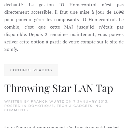
déchanté. La gestion IO Homecontrol n’est pas
directement accessible, il faut une mise à jour de
169€
pour pouvoir gérer les composants IO Homecontrol. Le
comble, c’est que cette MÀJ jusqu’ici n’était pas
disponible. Depuis 2 semaines maintenant, vous pouvez
activer cette option à partir de votre compte sur le site de
Somfy.
CONTINUE READING
Throwing Star LAN Tap
WRITTEN BY
FRANCK WURTZ
ON
7 JANUARY 2013
.
POSTED IN
DOMOTIQUE
,
TECH & GADGETS
.
NO
ON
COMMENTS
THROWING
STAR
LAN
Lors d’une nuit sans sommeil, j’ai trouvé un petit gadget
TAP