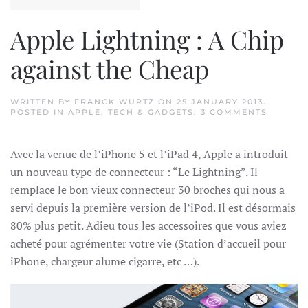
Apple Lightning : A Chip
against the Cheap
WRITTEN BY
FRANCK WURTZ
ON
25 JANUARY 2013
.
ON
POSTED IN
APPLE
,
TECH & GADGETS
.
3 COMMENTS
APPLE
LIGHTN
:
Avec la venue de l’iPhone 5 et l’iPad 4, Apple a introduit
A
CHIP
un nouveau type de connecteur : “Le Lightning”. Il
AGAINS
THE
remplace le bon vieux connecteur 30 broches qui nous a
CHEAP
servi depuis la première version de l’iPod. Il est désormais
80% plus petit. Adieu tous les accessoires que vous aviez
acheté pour agrémenter votre vie (Station d’accueil pour
iPhone, chargeur alume cigarre, etc …).