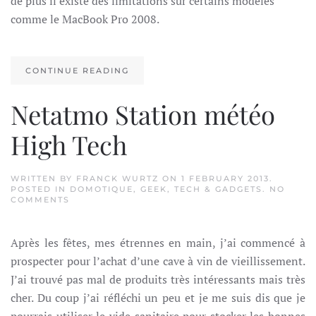
de plus il existe des limitations sur certains modèles
comme le MacBook Pro 2008.
CONTINUE READING
Netatmo Station météo
High Tech
WRITTEN BY
FRANCK WURTZ
ON
1 FEBRUARY 2013
.
POSTED IN
DOMOTIQUE
,
GEEK
,
TECH & GADGETS
.
NO
ON
COMMENTS
NETATMO
STATION
MÉTÉO
Après les fêtes, mes étrennes en main, j’ai commencé à
HIGH
TECH
prospecter pour l’achat d’une cave à vin de vieillissement.
J’ai trouvé pas mal de produits très intéressants mais très
cher. Du coup j’ai réfléchi un peu et je me suis dis que je
pourrais utiliser le vide sanitaire pour stocker les bonnes