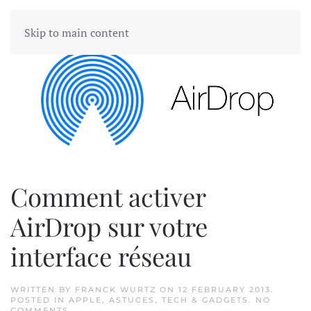
Skip to main content
Comment activer
AirDrop sur votre
interface réseau
WRITTEN BY
FRANCK WURTZ
ON
12 FEBRUARY 2013
.
POSTED IN
APPLE
,
ASTUCES
,
TECH & GADGETS
.
NO
ON
COMMENTS