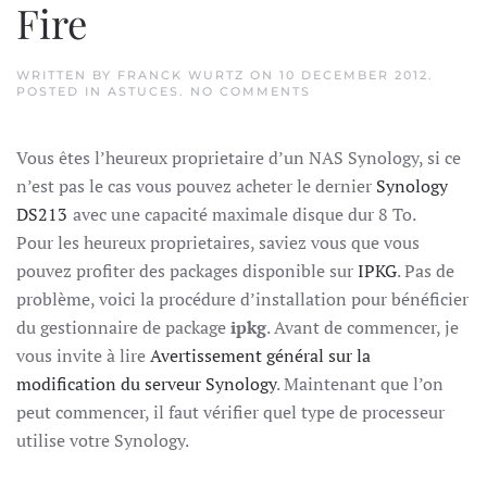
Fire
WRITTEN BY
FRANCK WURTZ
ON
10 DECEMBER 2012
.
ON
POSTED IN
ASTUCES
.
NO COMMENTS
SYNOLOGY
BOOTSTRAP
ON
Vous êtes l’heureux proprietaire d’un NAS Synology, si ce
FIRE
n’est pas le cas vous pouvez acheter le dernier
Synology
DS213
avec une capacité maximale disque dur 8 To.
Pour les heureux proprietaires, saviez vous que vous
pouvez profiter des packages disponible sur
IPKG
. Pas de
problème, voici la procédure d’installation pour bénéficier
du gestionnaire de package
ipkg
. Avant de commencer, je
vous invite à lire
Avertissement général sur la
modification du serveur Synology
. Maintenant que l’on
peut commencer, il faut vérifier quel type de processeur
utilise votre Synology.