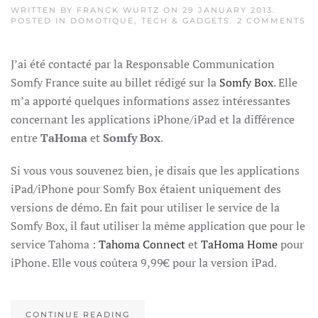
WRITTEN BY
FRANCK WURTZ
ON
29 JANUARY 2013
.
O
POSTED IN
DOMOTIQUE
,
TECH & GADGETS
.
2 COMMENTS
S
–
M
J’ai été contacté par la Responsable Communication
Somfy France suite au billet rédigé sur la
Somfy Box
. Elle
m’a apporté quelques informations assez intéressantes
concernant les applications iPhone/iPad et la différence
entre
TaHoma
et
Somfy Box
.
Si vous vous souvenez bien, je disais que les applications
iPad/iPhone pour Somfy Box étaient uniquement des
versions de démo. En fait pour utiliser le service de la
Somfy Box, il faut utiliser la même application que pour le
service Tahoma :
Tahoma Connect
et
TaHoma Home
pour
iPhone. Elle vous coûtera 9,99€ pour la version iPad.
CONTINUE READING