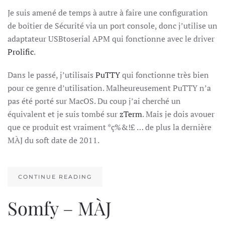
EMULATEUR
Je suis amené de temps à autre à faire une configuration
SERIAL
MACOS
de boîtier de Sécurité via un port console, donc j’utilise un
adaptateur USBtoserial APM qui fonctionne avec le driver
Prolific
.
Dans le passé, j’utilisais
PuTTY
qui fonctionne très bien
pour ce genre d’utilisation. Malheureusement PuTTY n’a
pas été porté sur MacOS. Du coup j’ai cherché un
équivalent et je suis tombé sur
zTerm
. Mais je dois avouer
que ce produit est vraiment *ç%&!£ … de plus la dernière
MÀJ du soft date de 2011.
CONTINUE READING
Somfy – MÀJ