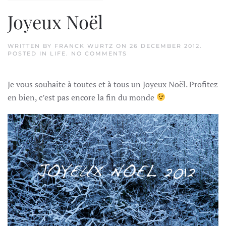
Joyeux Noël
WRITTEN BY
FRANCK WURTZ
ON
26 DECEMBER 2012
.
ON
POSTED IN
LIFE
.
NO COMMENTS
JOYEUX
NOËL
Je vous souhaite à toutes et à tous un Joyeux Noël. Profitez
en bien, c’est pas encore la fin du monde