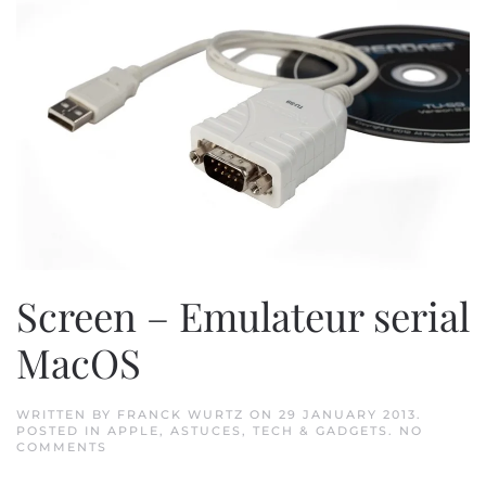
Screen – Emulateur serial
MacOS
WRITTEN BY
FRANCK WURTZ
ON
29 JANUARY 2013
.
POSTED IN
APPLE
,
ASTUCES
,
TECH & GADGETS
.
NO
ON
COMMENTS
SCREEN
–